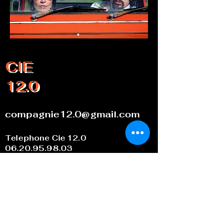
CIE
12.0
compagnie12.0@gmail.com
Telephone Cie 12.0
06.20.95.98.03
Laura :
00 33 (0) 7 85 50 18 42
artistique / administration
Anselmo :
00 33 (0)6 26 01 97 92
artistique/ technique