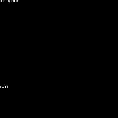
rontignan
ion