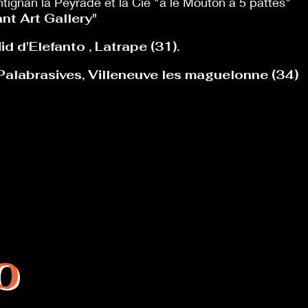
ntignan la Peyrade et la Cie "à le Mouton à 5 pattes"
ant Art Gallery"
d d'Elefanto , Latrape (31).
alabrasives, Villeneuve les maguelonne (34)
0