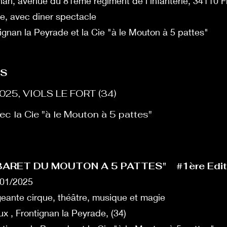
nan, avenue du 81ème régiment de l'infanterie, 34110 F
le, avec diner spectacle
ignan la Peyrade et la Cie "à le Mouton à 5 pattes"
KS
2025, VIOLS LE FORT (34)
c la Cie "à le Mouton à 5 pattes"
ARET DU MOUTON A 5 PATTES" #1ère Edit
​01/2025
ante cirque, théâtre, musique et magie
 , Frontignan la Peyrade, (34)