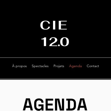
CIE
12.0
À propos
Spectacles
Projets
Agenda
Contact
AGENDA