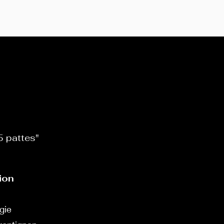
 5 pattes"
ion
gie